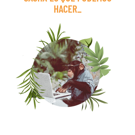
HACER
_