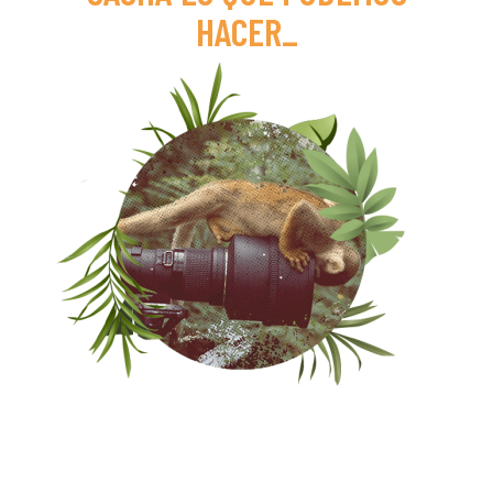
HACER
_