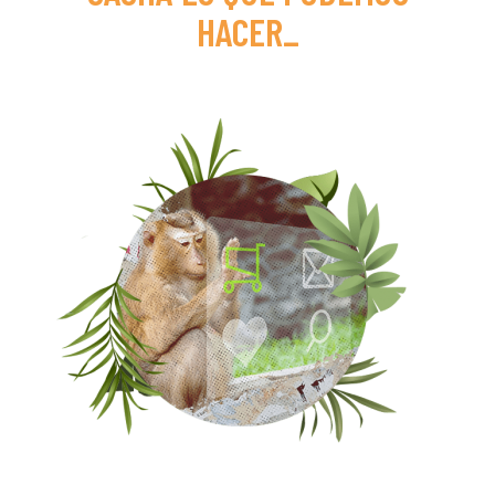
HACER
_