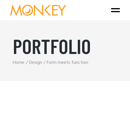
PORTFOLIO
Home
Design
Form meets function