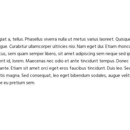
iat a, tellus. Phasellus viverra nulla ut metus varius laoreet. Quisqu
ugue. Curabitur ullamcorper ultricies nisi. Nam eget dui. Etiam rhonc
s, sem quam semper libero, sit amet adipiscing sem neque sed i
erit id, lorem. Maecenas nec odio et ante tincidunt tempus. Donec
 ante. Etiam sit amet orci eget eros faucibus tincidunt. Duis leo. Se
gitis magna. Sed consequat, leo eget bibendum sodales, augue velit
que eu pretium sem.