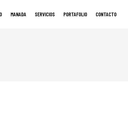
IO
MANADA
SERVICIOS
PORTAFOLIO
CONTACTO
AUDIOVISUAL
CREACIÓN DE CONTENIDO
DESARROLLO WEB
DISEÑO DIGITAL
E-MAIL MARKETING
GOOGLE ADS
SOCIAL MEDIA ADS
SERVICIO AL CLIENTE