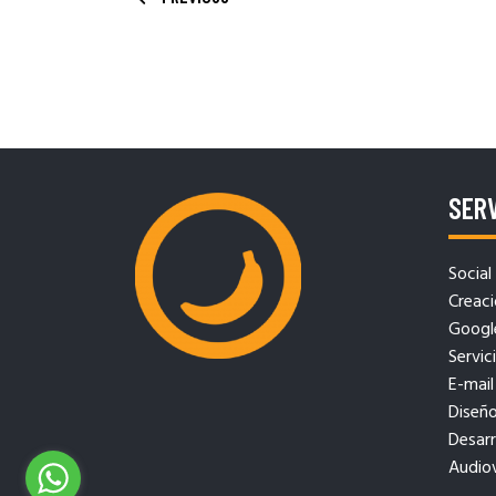
SERV
Social
Creaci
Googl
Servici
E-mail
Diseño
Desar
Audiov