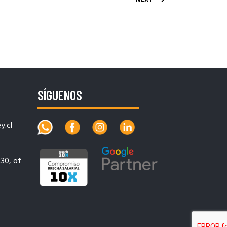
SÍGUENOS
.cl
230, of