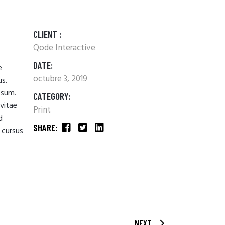
CLIENT :
Qode Interactive
DATE:
e
octubre 3, 2019
us.
psum.
CATEGORY:
 vitae
Print
d
SHARE:
 cursus
NEXT